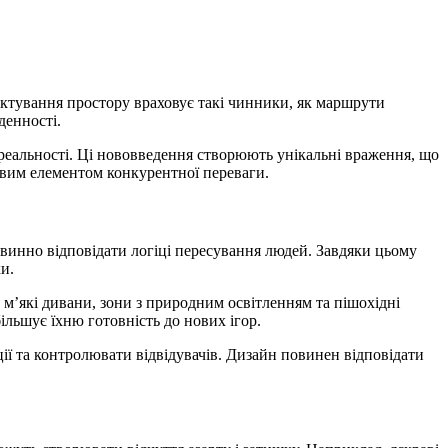
ектування простору враховує такі чинники, як маршрути
денності.
ї реальності. Ці нововведення створюють унікальні враження, що
ивим елементом конкурентної переваги.
овинно відповідати логіці пересування людей. Завдяки цьому
и.
м’які дивани, зони з природним освітленням та пішохідні
ільшує їхню готовність до нових ігор.
ї та контролювати відвідувачів. Дизайн повинен відповідати