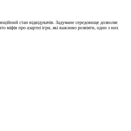
моційний стан відвідувачів. Задумане середовище дозволяє
о міфів про азартні ігри, які важливо розвіяти, один з них