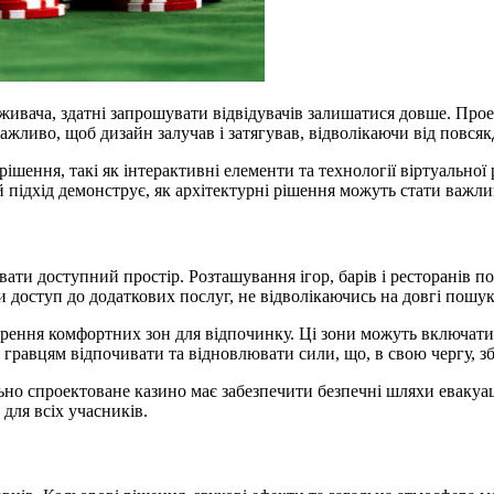
оживача, здатні запрошувати відвідувачів залишатися довше. Про
ажливо, щоб дизайн залучав і затягував, відволікаючи від повсяк
ішення, такі як інтерактивні елементи та технології віртуально
й підхід демонструє, як архітектурні рішення можуть стати важл
ти доступний простір. Розташування ігор, барів і ресторанів п
и доступ до додаткових послуг, не відволікаючись на довгі пошук
орення комфортних зон для відпочинку. Ці зони можуть включати 
 гравцям відпочивати та відновлювати сили, що, в свою чергу, зб
о спроектоване казино має забезпечити безпечні шляхи евакуаці
для всіх учасників.