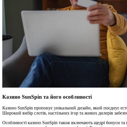
Казино SunSpin та його особливості
Казино SunSpin пропонує унікальний дизайн, який поєднує естет
Широкий вибір слотів, настільних ігор та живих дилерів забезпе
Особливості казино SunSpin також включають щедрі бонуси та п