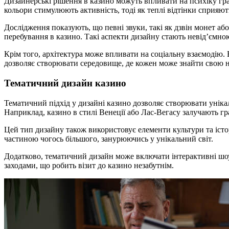
Дизайнерські рішення в казино можуть впливати на психіку грав
кольори стимулюють активність, тоді як теплі відтінки сприяю
Дослідження показують, що певні звуки, такі як дзвін монет 
перебування в казино. Такі аспекти дизайну стають невід’ємно
Крім того, архітектура може впливати на соціальну взаємодію. 
дозволяє створювати середовище, де кожен може знайти свою н
Тематичний дизайн казино
Тематичний підхід у дизайні казино дозволяє створювати унікал
Наприклад, казино в стилі Венеції або Лас-Вегасу залучають гр
Цей тип дизайну також використовує елементи культури та істор
частиною чогось більшого, занурюючись у унікальний світ.
Додатково, тематичний дизайн може включати інтерактивні шоу 
заходами, що робить візит до казино незабутнім.