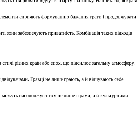
ожуть створювати відчуття азарту і затишку. Наприклад, яскраві
кі елементи сприяють формуванню бажання грати і продовжувати
иті зони забезпечують приватність. Комбінація таких підходів
 стилі різних країн або епох, що підсилює загальну атмосферу.
ідвідувачами. Гравці не лише грають, а й відчувають себе
і можуть насолоджуватися не лише іграми, а й культурними