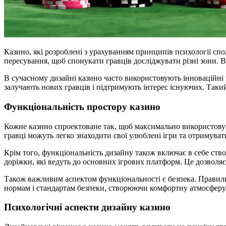
Казино, які розроблені з урахуванням принципів психології сп
пересування, щоб спонукати гравців досліджувати різні зони. В
В сучасному дизайні казино часто використовують інноваційні р
залучають нових гравців і підтримують інтерес існуючих. Таки
Функціональність простору казино
Кожне казино спроектоване так, щоб максимально використовува
гравці можуть легко знаходити свої улюблені ігри та отримуват
Крім того, функціональність дизайну також включає в себе ств
доріжки, які ведуть до основних ігрових платформ. Це дозволяє
Також важливим аспектом функціональності є безпека. Правильн
нормам і стандартам безпеки, створюючи комфортну атмосферу 
Психологічні аспекти дизайну казино