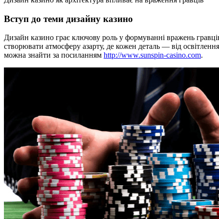
Вступ до теми дизайну казино
Дизайн казино грає ключову роль у формуванні вражень гравців
створювати атмосферу азарту, де кожен деталь — від освітлення
можна знайти за посиланням
http://www.sunspin-casino.com
.