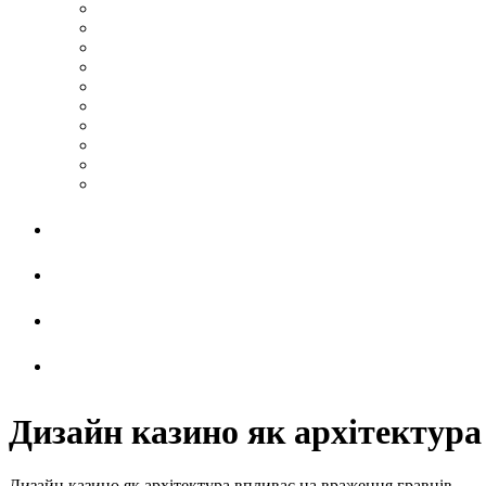
Дизайн казино як архітектура
Дизайн казино як архітектура впливає на враження гравців