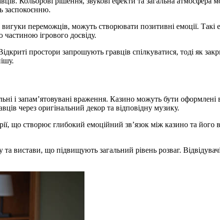
ців. Кольорові рішення, звукові ефекти та загальна атмосфера м
ть заспокоєнню.
або вигуки переможців, можуть створювати позитивні емоції. Та
ю частиною ігрового досвіду.
Відкриті простори запрошують гравців спілкуватися, тоді як закр
ішу.
ьні і запам’ятовувані враження. Казино можуть бути оформлені в
авців через оригінальний декор та відповідну музику.
ії, що створює глибокий емоційний зв’язок між казино та його в
та вистави, що підвищують загальний рівень розваг. Відвідувач